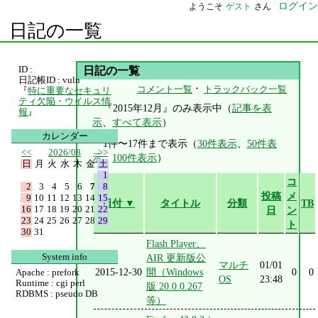
ログイン
ようこそ
ゲスト
さん
日記の一覧
ID :
日記の一覧
日記帳ID : vuln
・
コメント一覧
トラックバック一覧
『
特に重要なセキュリ
ティ欠陥・ウイルス情
『2015年12月』のみ表示中（
記事を表
報
』
示
、
すべて表示
）
カレンダー
1件〜17件まで表示（
30件表示
、
50件表
<<
2026/08
>>
示
、
100件表示
）
日
月
火
水
木
金
土
1
コ
2
3
4
5
6
7
8
投稿
メ
9
10
11
12
13
14
15
日付 ▼
タイトル
分類
TB
16
17
18
19
20
21
22
日
ン
23
24
25
26
27
28
29
ト
30
31
Flash Player、
System info
AIR 更新版公
マルチ
01/01
2015-12-30
開（Windows
0
0
Apache : prefork
OS
23:48
Runtime : cgi perl
版 20.0.0.267
RDBMS : pseudo DB
等）