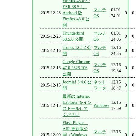
Firefox 43.0.3 /
ESR 38.5.2、
マルチ
01/01
2015-12-28
Android 版
0
0
OS
24:01
Firefox 43.0 公
開
Thunderbird
マルチ
01/01
2015-12-23
0
0
38.5.0 公開
OS
24:06
iTunes 12.3.2 公
マルチ
12/16
2015-12-16
0
0
開
OS
24:35
Google Chrome
マルチ
12/16
2015-12-16
47.0.2526.106
0
0
OS
19:34
公開
Joomla! 3.4.6 公
ネット
12/15
2015-12-15
0
0
開
ワーク
18:47
最新の Internet
Explorer をイン
12/15
2015-12-15
Windows
0
0
ストールして
17:39
ください
Flash Player、
AIR 更新版公
マルチ
12/15
2015-12-09
開（Windows
0
0