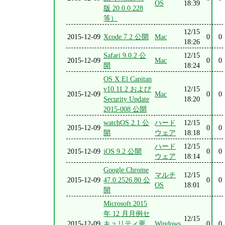
OS
18:39
版 20.0.0.228
等）
12/15
2015-12-09
Xcode 7.2 公開
Mac
0
0
18:26
Safari 9.0.2 公
12/15
2015-12-09
Mac
0
0
開
18:24
OS X El Capitan
v10.11.2 および
12/15
2015-12-09
Mac
0
0
Security Update
18:20
2015-008 公開
watchOS 2.1 公
ハード
12/15
2015-12-09
0
0
開
ウェア
18:18
ハード
12/15
2015-12-09
iOS 9.2 公開
0
0
ウェア
18:14
Google Chrome
マルチ
12/15
2015-12-09
47.0.2526.80 公
0
0
OS
18:01
開
Microsoft 2015
年 12 月月例セ
12/15
2015-12-09
キュリティ更
Windows
0
0