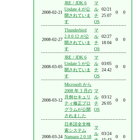
JRE / JDK 6
マ
Update 4 が公
ル
02/21
2008-02-21
0
0
開されていま
チ
25:07
す
OS
Thunderbird
マ
2.0.0.12 が公
ル
02/27
2008-02-27
0
0
開されていま
チ
18:04
す
OS
JRE / JDK 6
マ
Update 5 が公
ル
03/05
2008-03-05
0
0
開されていま
チ
24:42
す
OS
Microsoft から
2008 年 3 月の
マ
月例セキュリ
ル
03/12
2008-03-12
0
0
ティ修正プロ
チ
26:05
グラムが公開
OS
されました
日本語全文検
マ
索システム
ル
03/24
2008-03-24
Namazu 2.0.18
0
0
チ
15:43