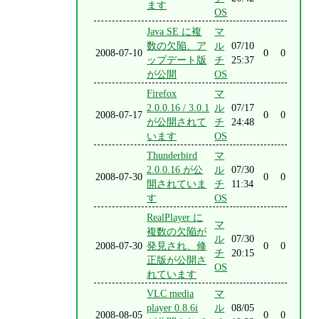
ます
OS
Java SE に複
マ
数の欠陥、ア
ル
07/10
2008-07-10
0
0
ップデート版
チ
25:37
が公開
OS
Firefox
マ
2.0.0.16 / 3.0.1
ル
07/17
2008-07-17
0
0
が公開されて
チ
24:48
います
OS
Thunderbird
マ
2.0.0.16 が公
ル
07/30
2008-07-30
0
0
開されていま
チ
11:34
す
OS
RealPlayer に
マ
複数の欠陥が
ル
07/30
2008-07-30
発見され、修
0
0
チ
20:15
正版が公開さ
OS
れています
VLC media
マ
player 0.8.6i
ル
08/05
2008-08-05
0
0