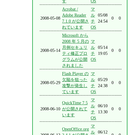
す
OS
Acrobat /
マ
Adobe Reader
ル
05/08
2008-05-08
0
0
7.1.0 が公開さ
チ
24:54
れています
OS
Microsoft から
2008 年 5 月の
マ
月例セキュリ
ル
05/14
2008-05-14
0
0
ティ修正プロ
チ
19:05
グラムが公開
OS
されました
Flash Player の
マ
欠陥を狙った
ル
05/29
2008-05-29
0
0
攻撃が発生し
チ
24:38
ています
OS
マ
QuickTime 7.5
ル
06/10
2008-06-10
が公開されて
0
0
チ
13:30
います
OS
マ
OpenOffice.org
ル
06/12