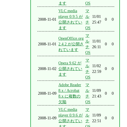
ます
OS
VLC media
マ
player 0.9.5 が
ル
11/01
2008-11-01
0
0
公開されてい
チ
25:47
ます
OS
マ
OpenOffice.org
ル
11/01
2008-11-01
2.4.2 が公開さ
0
0
チ
26:11
れています
OS
マ
Opera 9.62 が
ル
11/02
2008-11-02
公開されてい
0
0
チ
22:59
ます
OS
Adobe Reader
マ
8.x / Acrobat
ル
11/09
2008-11-09
0
0
8.x に複数の
チ
21:43
欠陥
OS
VLC media
マ
player 0.9.6 が
ル
11/09
2008-11-09
0
0
公開されてい
チ
22:51
ます
OS