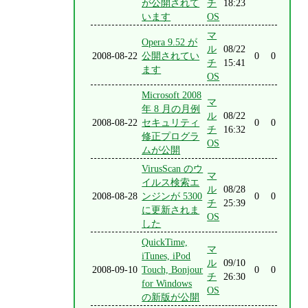
が公開されて
チ
18:23
います
OS
マ
Opera 9.52 が
ル
08/22
2008-08-22
公開されてい
0
0
チ
15:41
ます
OS
Microsoft 2008
マ
年 8 月の月例
ル
08/22
2008-08-22
セキュリティ
0
0
チ
16:32
修正プログラ
OS
ムが公開
VirusScan のウ
マ
イルス検索エ
ル
08/28
2008-08-28
ンジンが 5300
0
0
チ
25:39
に更新されま
OS
した
QuickTime,
マ
iTunes, iPod
ル
09/10
2008-09-10
Touch, Bonjour
0
0
チ
26:30
for Windows
OS
の新版が公開