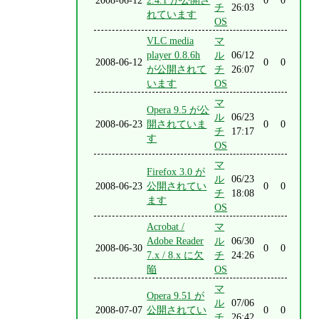
2008-06-12
2.4.1 が公開さ
0
0
チ
26:03
れています
OS
VLC media
マ
player 0.8.6h
ル
06/12
2008-06-12
0
0
が公開されて
チ
26:07
います
OS
マ
Opera 9.5 が公
ル
06/23
2008-06-23
開されていま
0
0
チ
17:17
す
OS
マ
Firefox 3.0 が
ル
06/23
2008-06-23
公開されてい
0
0
チ
18:08
ます
OS
Acrobat /
マ
Adobe Reader
ル
06/30
2008-06-30
0
0
7.x / 8.x に欠
チ
24:26
陥
OS
マ
Opera 9.51 が
ル
07/06
2008-07-07
公開されてい
0
0
チ
26:42