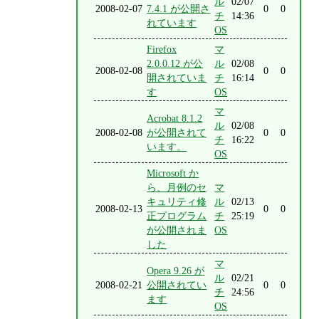
ル
02/07
2008-02-07
7.4.1 が公開さ
0
0
チ
14:36
れています
OS
Firefox
マ
2.0.0.12 が公
ル
02/08
2008-02-08
0
0
開されていま
チ
16:14
す
OS
マ
Acrobat 8.1.2
ル
02/08
2008-02-08
が公開されて
0
0
チ
16:22
います。
OS
Microsoft か
ら、月例のセ
マ
キュリティ修
ル
02/13
2008-02-13
0
0
正プログラム
チ
25:19
が公開されま
OS
した
マ
Opera 9.26 が
ル
02/21
2008-02-21
公開されてい
0
0
チ
24:56
ます
OS