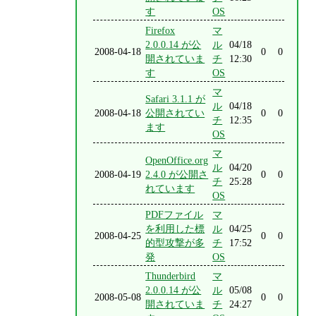
す
OS
Firefox
マ
2.0.0.14 が公
ル
04/18
2008-04-18
0
0
開されていま
チ
12:30
す
OS
マ
Safari 3.1.1 が
ル
04/18
2008-04-18
公開されてい
0
0
チ
12:35
ます
OS
マ
OpenOffice.org
ル
04/20
2008-04-19
2.4.0 が公開さ
0
0
チ
25:28
れています
OS
PDFファイル
マ
を利用した標
ル
04/25
2008-04-25
0
0
的型攻撃が多
チ
17:52
発
OS
Thunderbird
マ
2.0.0.14 が公
ル
05/08
2008-05-08
0
0
開されていま
チ
24:27