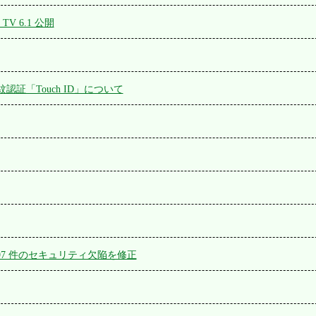
e TV 6.1 公開
の指紋認証「Touch ID」について
、197 件のセキュリティ欠陥を修正