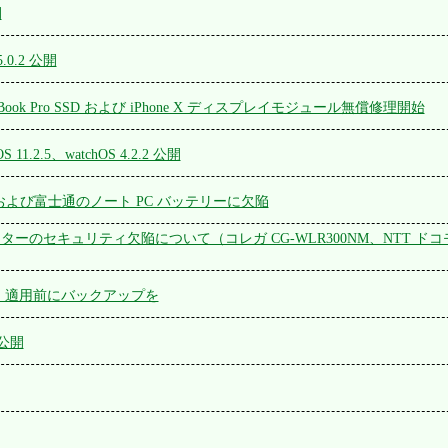
開
15.0.2 公開
cBook Pro SSD および iPhone X ディスプレイモジュール無償修理開始
OS 11.2.5、watchOS 4.2.2 公開
よび富士通のノート PC バッテリーに欠陥
ターのセキュリティ欠陥について（コレガ CG-WLR300NM、NTT ドコモ Wi-
 公開、適用前にバックアップを
1 公開