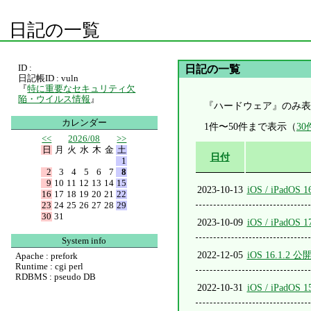
日記の一覧
ID :
日記の一覧
日記帳ID : vuln
『
特に重要なセキュリティ欠
陥・ウイルス情報
』
『ハードウェア』のみ表
カレンダー
1件〜50件まで表示（
3
<<
2026/08
>>
日
月
火
水
木
金
土
日付
1
2
3
4
5
6
7
8
9
10
11
12
13
14
15
2023-10-13
iOS / iPadOS 
16
17
18
19
20
21
22
23
24
25
26
27
28
29
30
31
2023-10-09
iOS / iPadOS 
System info
2022-12-05
iOS 16.1.2 公
Apache : prefork
Runtime : cgi perl
RDBMS : pseudo DB
2022-10-31
iOS / iPadOS 