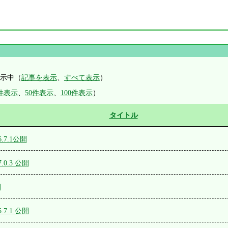
示中（
記事を表示
、
すべて表示
）
0件表示
、
50件表示
、
100件表示
）
タイトル
16.7.1公開
17.0.3 公開
開
15.7.1 公開