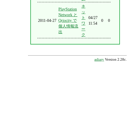
ネ
PlayStation
ッ
Network と
ト
04/27
2011-04-27
Qriocity で
0
0
ワ
11:54
個人情報流
ー
出
ク
adiary
Version 2.28c.