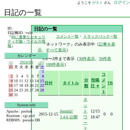
ログイン
ようこそ
ゲスト
さん
日記の一覧
ID :
日記の一覧
日記帳ID : vuln
・
コメント一覧
トラックバック一覧
『
特に重要なセキュリ
ティ欠陥・ウイルス情
『ネットワーク』のみ表示中（
記事を表
報
』
示
、
すべて表示
）
カレンダー
1件〜2件まで表示（
30件表示
、
50件表
<<
2026/08
>>
示
、
100件表示
）
日
月
火
水
木
金
土
1
コ
2
3
4
5
6
7
8
分
投稿
メ
9
10
11
12
13
14
15
日付
タイトル
TB
16
17
18
19
20
21
22
類
日 ▼
ン
23
24
25
26
27
28
29
ト
30
31
ネ
System info
ッ
Joomla!
ト
12/15
Apache : prefork
2015-12-15
0
0
Runtime : cgi perl
3.4.6 公開
ワ
18:47
RDBMS : pseudo DB
ー
ク