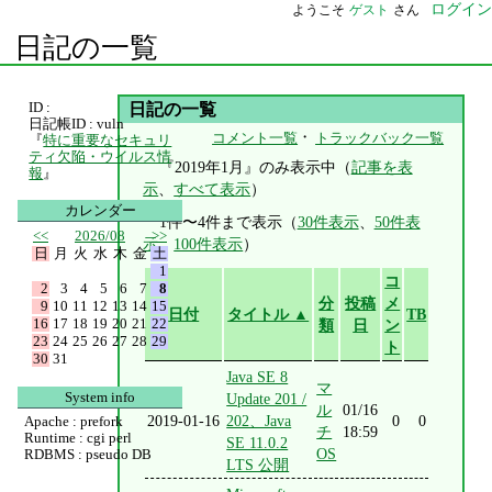
ログイン
ようこそ
ゲスト
さん
日記の一覧
ID :
日記の一覧
日記帳ID : vuln
・
コメント一覧
トラックバック一覧
『
特に重要なセキュリ
ティ欠陥・ウイルス情
『2019年1月』のみ表示中（
記事を表
報
』
示
、
すべて表示
）
カレンダー
1件〜4件まで表示（
30件表示
、
50件表
<<
2026/08
>>
示
、
100件表示
）
日
月
火
水
木
金
土
1
コ
2
3
4
5
6
7
8
分
投稿
メ
9
10
11
12
13
14
15
日付
タイトル ▲
TB
16
17
18
19
20
21
22
類
日
ン
23
24
25
26
27
28
29
ト
30
31
Java SE 8
マ
System info
Update 201 /
ル
01/16
2019-01-16
202、Java
0
0
Apache : prefork
チ
18:59
Runtime : cgi perl
SE 11.0.2
OS
RDBMS : pseudo DB
LTS 公開