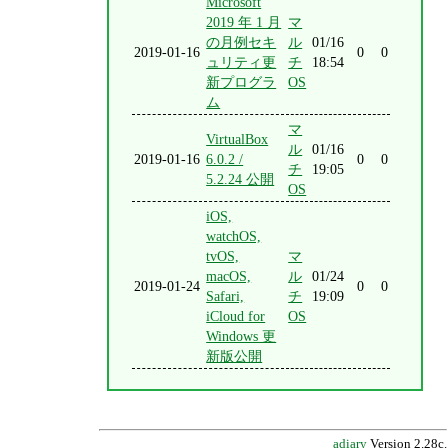
Microsoft
2019 年 1 月
マ
の月例セキ
ル
01/16
2019-01-16
0
0
ュリティ更
チ
18:54
新プログラ
OS
ム
マ
VirtualBox
ル
01/16
2019-01-16
6.0.2 /
0
0
チ
19:05
5.2.24 公開
OS
iOS,
watchOS,
tvOS,
マ
macOS,
ル
01/24
2019-01-24
0
0
Safari,
チ
19:09
iCloud for
OS
Windows 更
新版公開
adiary
Version 2.28c.