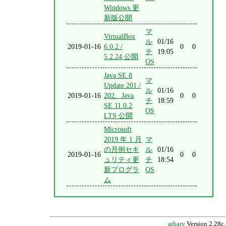
Windows 更
新版公開
マ
VirtualBox
ル
01/16
2019-01-16
6.0.2 /
0
0
チ
19:05
5.2.24 公開
OS
Java SE 8
マ
Update 201 /
ル
01/16
2019-01-16
202、Java
0
0
チ
18:59
SE 11.0.2
OS
LTS 公開
Microsoft
2019 年 1 月
マ
の月例セキ
ル
01/16
2019-01-16
0
0
ュリティ更
チ
18:54
新プログラ
OS
ム
adiary
Version 2.28c.