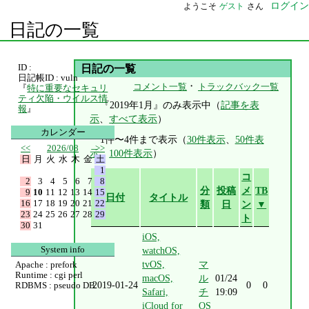
ログイン
ようこそ
ゲスト
さん
日記の一覧
ID :
日記の一覧
日記帳ID : vuln
・
コメント一覧
トラックバック一覧
『
特に重要なセキュリ
ティ欠陥・ウイルス情
『2019年1月』のみ表示中（
記事を表
報
』
示
、
すべて表示
）
カレンダー
1件〜4件まで表示（
30件表示
、
50件表
<<
2026/08
>>
示
、
100件表示
）
日
月
火
水
木
金
土
1
コ
2
3
4
5
6
7
8
分
投稿
メ
TB
9
10
11
12
13
14
15
日付
タイトル
16
17
18
19
20
21
22
類
日
ン
▼
23
24
25
26
27
28
29
ト
30
31
iOS,
System info
watchOS,
tvOS,
マ
Apache : prefork
Runtime : cgi perl
macOS,
ル
01/24
2019-01-24
0
0
RDBMS : pseudo DB
Safari,
チ
19:09
iCloud for
OS