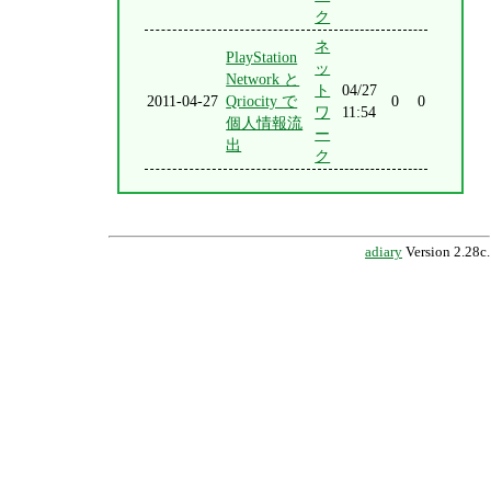
ク
ネ
PlayStation
ッ
Network と
ト
04/27
2011-04-27
Qriocity で
0
0
ワ
11:54
個人情報流
ー
出
ク
adiary
Version 2.28c.