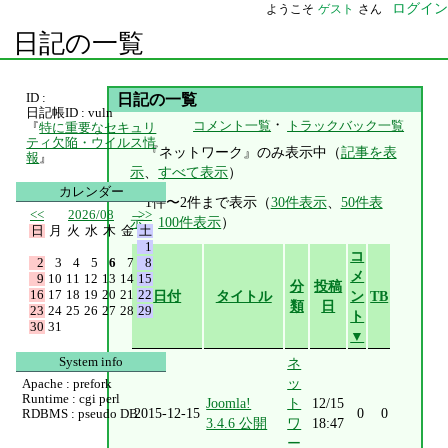
ログイン
ようこそ
ゲスト
さん
日記の一覧
ID :
日記の一覧
日記帳ID : vuln
・
コメント一覧
トラックバック一覧
『
特に重要なセキュリ
ティ欠陥・ウイルス情
『ネットワーク』のみ表示中（
記事を表
報
』
示
、
すべて表示
）
カレンダー
1件〜2件まで表示（
30件表示
、
50件表
<<
2026/08
>>
示
、
100件表示
）
日
月
火
水
木
金
土
1
コ
2
3
4
5
6
7
8
メ
9
10
11
12
13
14
15
分
投稿
16
17
18
19
20
21
22
日付
タイトル
ン
TB
類
日
23
24
25
26
27
28
29
ト
30
31
▼
System info
ネ
ッ
Apache : prefork
Runtime : cgi perl
Joomla!
ト
12/15
2015-12-15
0
0
RDBMS : pseudo DB
3.4.6 公開
ワ
18:47
ー