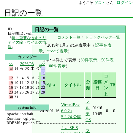
ログイン
ようこそ
ゲスト
さん
日記の一覧
ID :
日記の一覧
日記帳ID : vuln
・
コメント一覧
トラックバック一覧
『
特に重要なセキュリ
ティ欠陥・ウイルス情
『2019年1月』のみ表示中（
記事を表
報
』
示
、
すべて表示
）
カレンダー
1件〜4件まで表示（
30件表示
、
50件表
<<
2026/08
>>
示
、
100件表示
）
日
月
火
水
木
金
土
1
コ
2
3
4
5
6
7
8
分
投稿
メ
9
10
11
12
13
14
15
日付 ▲
タイトル
TB
16
17
18
19
20
21
22
類
日
ン
23
24
25
26
27
28
29
ト
30
31
マ
VirtualBox
System info
ル
01/16
2019-01-16
6.0.2 /
0
0
チ
19:05
Apache : prefork
5.2.24 公開
Runtime : cgi perl
OS
RDBMS : pseudo DB
Java SE 8
マ