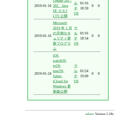
Update 201 /
ル
01/16
2019-01-16
202、Java
0
0
チ
18:59
SE 11.0.2
OS
LTS 公開
Microsoft
2019 年 1 月
マ
の月例セキ
ル
01/16
2019-01-16
0
0
ュリティ更
チ
18:54
新プログラ
OS
ム
iOS,
watchOS,
tvOS,
マ
macOS,
ル
01/24
2019-01-24
0
0
Safari,
チ
19:09
iCloud for
OS
Windows 更
新版公開
adiary
Version 2.28c.