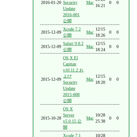
2016-01-20
Security
Mac
0
0
16:21
Update
2016-001
公開
Xcode 7.2
12/15
2015-12-09
Mac
0
0
公開
18:26
Safari 9.0.2
12/15
2015-12-09
Mac
0
0
公開
18:24
OS X El
Capitan
v10.11.2 お
よび
12/15
2015-12-09
Mac
0
0
Security
18:20
Update
2015-008
公開
OS X
Server
10/28
2015-10-28
Mac
0
0
v5.0.15 公
25:38
開
Xcode 7.1
10/28