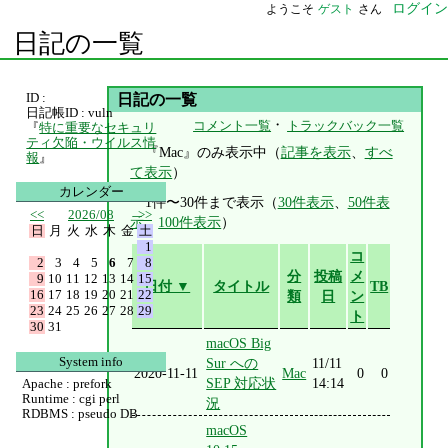
ログイン
ようこそ
ゲスト
さん
日記の一覧
ID :
日記の一覧
日記帳ID : vuln
・
コメント一覧
トラックバック一覧
『
特に重要なセキュリ
ティ欠陥・ウイルス情
『Mac』のみ表示中（
記事を表示
、
すべ
報
』
て表示
）
カレンダー
1件〜30件まで表示（
30件表示
、
50件表
<<
2026/08
>>
示
、
100件表示
）
日
月
火
水
木
金
土
1
コ
2
3
4
5
6
7
8
分
投稿
メ
9
10
11
12
13
14
15
日付 ▼
タイトル
TB
16
17
18
19
20
21
22
類
日
ン
23
24
25
26
27
28
29
ト
30
31
macOS Big
System info
Sur への
11/11
2020-11-11
Mac
0
0
SEP 対応状
14:14
Apache : prefork
Runtime : cgi perl
況
RDBMS : pseudo DB
macOS