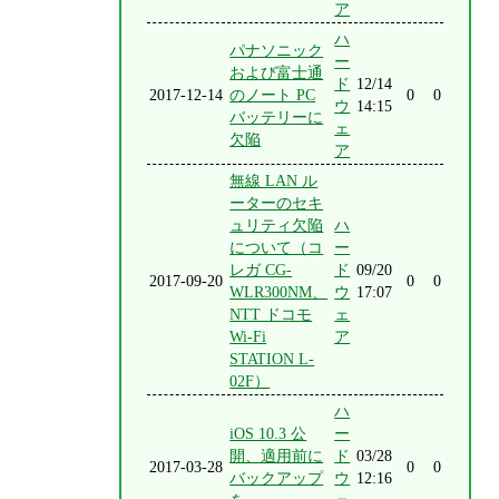
ア
ハ
パナソニック
ー
および富士通
ド
12/14
2017-12-14
のノート PC
0
0
ウ
14:15
バッテリーに
ェ
欠陥
ア
無線 LAN ル
ーターのセキ
ュリティ欠陥
ハ
について（コ
ー
レガ CG-
ド
09/20
2017-09-20
0
0
WLR300NM、
ウ
17:07
NTT ドコモ
ェ
Wi-Fi
ア
STATION L-
02F）
ハ
iOS 10.3 公
ー
開、適用前に
ド
03/28
2017-03-28
0
0
バックアップ
ウ
12:16