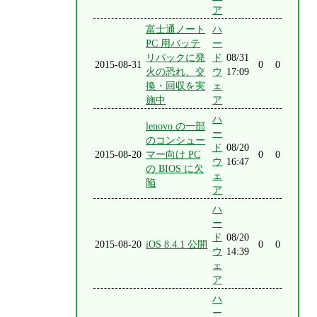
ア
富士通ノート
ハ
PC 用バッテ
ー
リパックに発
ド
08/31
2015-08-31
0
0
火の恐れ、交
ウ
17:09
換・回収を実
ェ
施中
ア
ハ
lenovo の一部
ー
のコンシュー
ド
08/20
2015-08-20
マー向け PC
0
0
ウ
16:47
の BIOS に欠
ェ
陥
ア
ハ
ー
ド
08/20
2015-08-20
iOS 8.4.1 公開
0
0
ウ
14:39
ェ
ア
ハ
ー