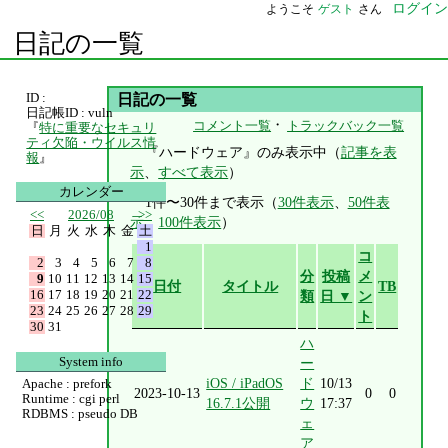
ログイン
ようこそ
ゲスト
さん
日記の一覧
ID :
日記の一覧
日記帳ID : vuln
・
コメント一覧
トラックバック一覧
『
特に重要なセキュリ
ティ欠陥・ウイルス情
『ハードウェア』のみ表示中（
記事を表
報
』
示
、
すべて表示
）
カレンダー
1件〜30件まで表示（
30件表示
、
50件表
<<
2026/08
>>
示
、
100件表示
）
日
月
火
水
木
金
土
1
コ
2
3
4
5
6
7
8
分
投稿
メ
9
10
11
12
13
14
15
日付
タイトル
TB
16
17
18
19
20
21
22
類
日 ▼
ン
23
24
25
26
27
28
29
ト
30
31
ハ
System info
ー
iOS / iPadOS
ド
10/13
Apache : prefork
2023-10-13
0
0
Runtime : cgi perl
16.7.1公開
ウ
17:37
RDBMS : pseudo DB
ェ
ア