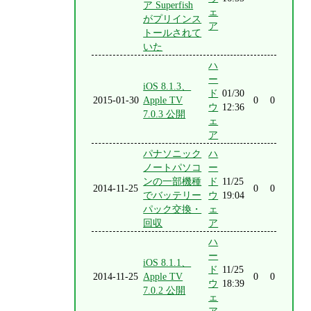
ア Superfish
ェ
がプリインス
ア
トールされて
いた
ハ
ー
iOS 8.1.3、
ド
01/30
2015-01-30
Apple TV
0
0
ウ
12:36
7.0.3 公開
ェ
ア
パナソニック
ハ
ノートパソコ
ー
ンの一部機種
ド
11/25
2014-11-25
0
0
でバッテリー
ウ
19:04
パック交換・
ェ
回収
ア
ハ
ー
iOS 8.1.1、
ド
11/25
2014-11-25
Apple TV
0
0
ウ
18:39
7.0.2 公開
ェ