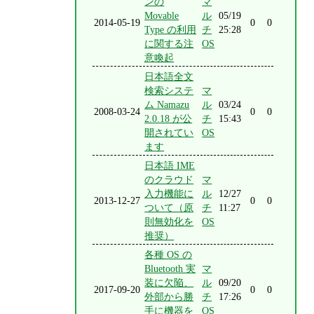
ンの
マ
Movable
ル
05/19
2014-05-19
0
0
Type の利用
チ
25:28
に関する注
OS
意喚起
日本語全文
検索システ
マ
ム Namazu
ル
03/24
2008-03-24
0
0
2.0.18 が公
チ
15:43
開されてい
OS
ます
日本語 IME
のクラウド
マ
入力機能に
ル
12/27
2013-12-27
0
0
ついて（原
チ
11:27
則無効化を
OS
推奨）
各種 OS の
Bluetooth 実
マ
装に欠陥、
ル
09/20
2017-09-20
0
0
外部から勝
チ
17:26
手に機器を
OS