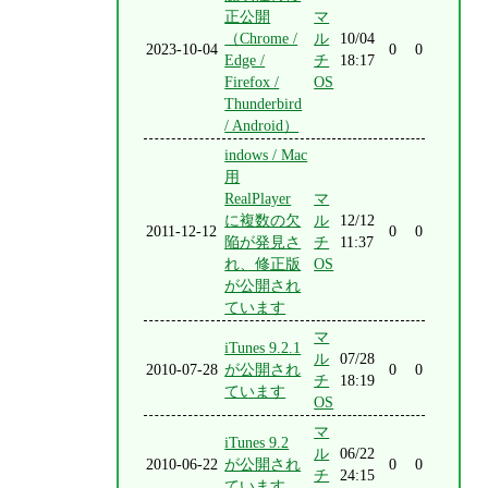
正公開
マ
（Chrome /
ル
10/04
2023-10-04
0
0
Edge /
チ
18:17
Firefox /
OS
Thunderbird
/ Android）
indows / Mac
用
RealPlayer
マ
に複数の欠
ル
12/12
2011-12-12
0
0
陥が発見さ
チ
11:37
れ、修正版
OS
が公開され
ています
マ
iTunes 9.2.1
ル
07/28
2010-07-28
が公開され
0
0
チ
18:19
ています
OS
マ
iTunes 9.2
ル
06/22
2010-06-22
が公開され
0
0
チ
24:15
ています