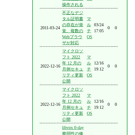
操作される
不正なデジ
タル証明書
マ
の存在が発
ル
03/24
2011-03-24
0
0
覚、複数の
チ
17:05
Webブラウ
OS
ザが対応
マイクロソ
フト 2022
マ
年 12 月の
ル
12/16
2022-12-16
0
0
月例セキュ
チ
19:12
リティ更新
OS
公開
マイクロソ
フト 2022
マ
年 12 月の
ル
12/16
2022-12-16
0
0
月例セキュ
チ
19:12
リティ更新
OS
公開
libvpx 0-day
脆弱性の修