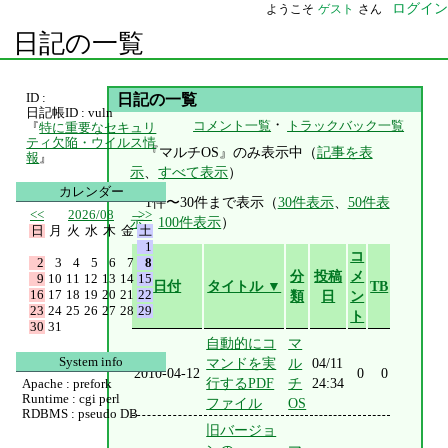
ログイン
ようこそ
ゲスト
さん
日記の一覧
ID :
日記の一覧
日記帳ID : vuln
・
コメント一覧
トラックバック一覧
『
特に重要なセキュリ
ティ欠陥・ウイルス情
『マルチOS』のみ表示中（
記事を表
報
』
示
、
すべて表示
）
カレンダー
1件〜30件まで表示（
30件表示
、
50件表
<<
2026/08
>>
示
、
100件表示
）
日
月
火
水
木
金
土
1
コ
2
3
4
5
6
7
8
分
投稿
メ
9
10
11
12
13
14
15
日付
タイトル ▼
TB
16
17
18
19
20
21
22
類
日
ン
23
24
25
26
27
28
29
ト
30
31
自動的にコ
マ
System info
マンドを実
ル
04/11
2010-04-12
0
0
行するPDF
チ
24:34
Apache : prefork
Runtime : cgi perl
ファイル
OS
RDBMS : pseudo DB
旧バージョ