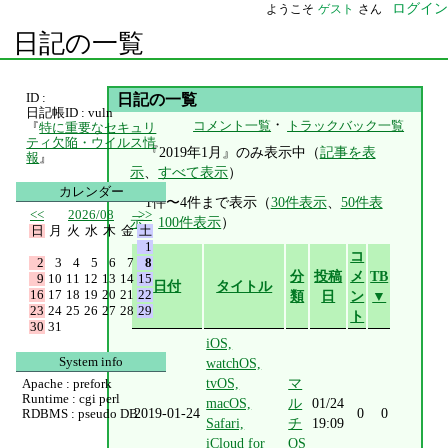
ログイン
ようこそ
ゲスト
さん
日記の一覧
ID :
日記の一覧
日記帳ID : vuln
・
コメント一覧
トラックバック一覧
『
特に重要なセキュリ
ティ欠陥・ウイルス情
『2019年1月』のみ表示中（
記事を表
報
』
示
、
すべて表示
）
カレンダー
1件〜4件まで表示（
30件表示
、
50件表
<<
2026/08
>>
示
、
100件表示
）
日
月
火
水
木
金
土
1
コ
2
3
4
5
6
7
8
分
投稿
メ
TB
9
10
11
12
13
14
15
日付
タイトル
16
17
18
19
20
21
22
類
日
ン
▼
23
24
25
26
27
28
29
ト
30
31
iOS,
System info
watchOS,
tvOS,
マ
Apache : prefork
Runtime : cgi perl
macOS,
ル
01/24
2019-01-24
0
0
RDBMS : pseudo DB
Safari,
チ
19:09
iCloud for
OS