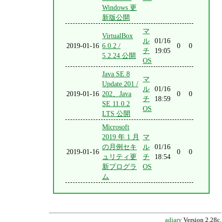
Windows 更
新版公開
マ
VirtualBox
ル
01/16
2019-01-16
6.0.2 /
0
0
チ
19:05
5.2.24 公開
OS
Java SE 8
マ
Update 201 /
ル
01/16
2019-01-16
202、Java
0
0
チ
18:59
SE 11.0.2
OS
LTS 公開
Microsoft
2019 年 1 月
マ
の月例セキ
ル
01/16
2019-01-16
0
0
ュリティ更
チ
18:54
新プログラ
OS
ム
adiary
Version 2.28c.