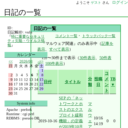
ログイン
ようこそ
ゲスト
さん
日記の一覧
ID :
日記の一覧
日記帳ID : vuln
・
コメント一覧
トラックバック一覧
『
特に重要なセキュリ
ティ欠陥・ウイルス情
『マルウェア関連』のみ表示中（
記事を
報
』
表示
、
すべて表示
）
カレンダー
1件〜30件まで表示（
30件表示
、
50件表
<<
2026/08
>>
示
、
100件表示
）
日
月
火
水
木
金
土
1
コ
2
3
4
5
6
7
8
分
投稿
メ
TB
9
10
11
12
13
14
15
日付
タイトル
16
17
18
19
20
21
22
類
日
ン
▼
23
24
25
26
27
28
29
ト
30
31
SEP の「ネッ
System info
トワークとホ
マ
ストのエクス
ル
Apache : prefork
Runtime : cgi perl
プロイト緩和
ウ
10/16
RDBMS : pseudo DB
2019-10-16
機能」の定義
ェ
0
0
14:19
が2019年10月
ア