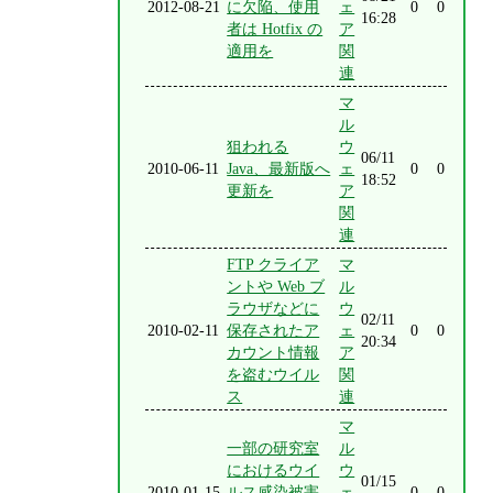
2012-08-21
に欠陥、使用
ェ
0
0
16:28
者は Hotfix の
ア
適用を
関
連
マ
ル
狙われる
ウ
06/11
2010-06-11
Java、最新版へ
ェ
0
0
18:52
更新を
ア
関
連
FTP クライア
マ
ントや Web ブ
ル
ラウザなどに
ウ
02/11
2010-02-11
保存されたア
ェ
0
0
20:34
カウント情報
ア
を盗むウイル
関
ス
連
マ
一部の研究室
ル
におけるウイ
ウ
01/15
2010-01-15
ルス感染被害
ェ
0
0