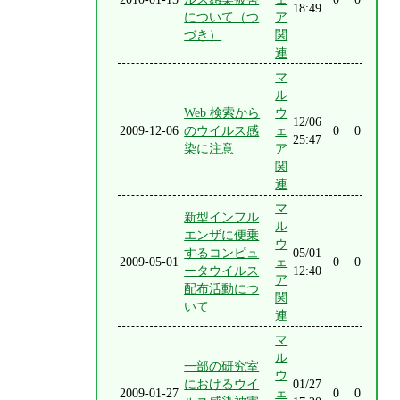
18:49
について（つ
ア
づき）
関
連
マ
ル
Web 検索から
ウ
12/06
2009-12-06
のウイルス感
ェ
0
0
25:47
染に注意
ア
関
連
マ
新型インフル
ル
エンザに便乗
ウ
するコンピュ
05/01
2009-05-01
ェ
0
0
ータウイルス
12:40
ア
配布活動につ
関
いて
連
マ
ル
一部の研究室
ウ
におけるウイ
01/27
2009-01-27
ェ
0
0