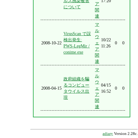
ルス感染被害
17:20
ア
について
関
連
マ
ル
VirusScan で誤
ウ
検出発生:
10/22
2008-10-22
ェ
0
0
PWS-LegMir /
11:26
ア
conime.exe
関
連
マ
ル
政府組織を騙
ウ
るコンピュー
04/15
2008-04-15
ェ
0
0
タウイルス出
16:52
ア
現
関
連
adiary
Version 2.28c.