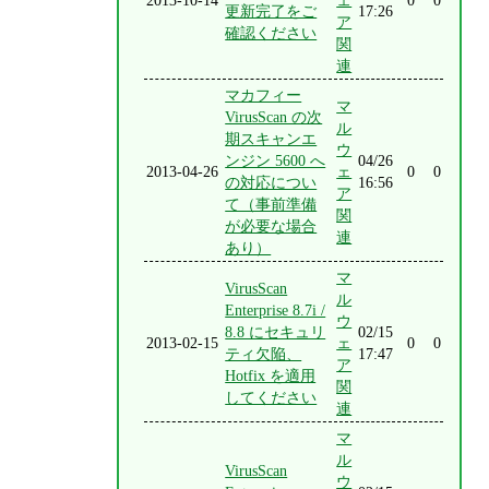
2013-10-14
ェ
0
0
更新完了をご
17:26
ア
確認ください
関
連
マカフィー
マ
VirusScan の次
ル
期スキャンエ
ウ
ンジン 5600 へ
04/26
2013-04-26
ェ
0
0
の対応につい
16:56
ア
て（事前準備
関
が必要な場合
連
あり）
マ
VirusScan
ル
Enterprise 8.7i /
ウ
8.8 にセキュリ
02/15
2013-02-15
ェ
0
0
ティ欠陥、
17:47
ア
Hotfix を適用
関
してください
連
マ
ル
VirusScan
ウ