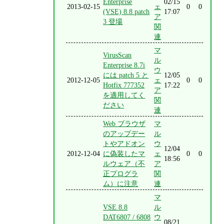
Enterprise
02/15
2013-02-15
ェ
0
0
(VSE) 8.8 patch
17:07
ア
3 登場
関
連
マ
VirusScan
ル
Enterprise 8.7i
ウ
には patch 5 と
12/05
2012-12-05
ェ
0
0
Hotfix 777352
17:22
ア
を適用してく
関
ださい
連
Web ブラウザ
マ
のアップデー
ル
トやアドオン
ウ
12/04
2012-12-04
に偽装したマ
ェ
0
0
18:56
ルウェア（不
ア
正プログラ
関
ム）に注意
連
マ
VSE 8.8
ル
DAT6807 / 6808
ウ
08/21