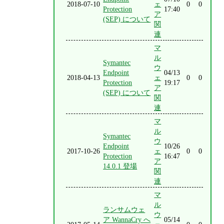
2018-07-10
ェ
0
0
Protection
17:40
ア
(SEP) について
関
連
マ
ル
Symantec
ウ
Endpoint
04/13
2018-04-13
ェ
0
0
Protection
19:17
ア
(SEP) について
関
連
マ
ル
Symantec
ウ
Endpoint
10/26
2017-10-26
ェ
0
0
Protection
16:47
ア
14.0.1 登場
関
連
マ
ル
ランサムウェ
ウ
ア WannaCry へ
05/14