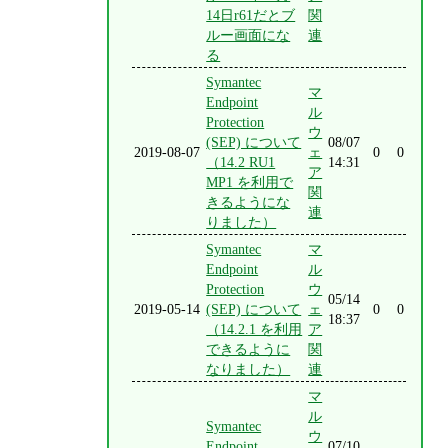
14日r61だとブ
関
ルー画面にな
連
る
Symantec
マ
Endpoint
ル
Protection
ウ
(SEP) について
08/07
2019-08-07
ェ
0
0
（14.2 RU1
14:31
ア
MP1 を利用で
関
きるようにな
連
りました）
Symantec
マ
Endpoint
ル
Protection
ウ
05/14
2019-05-14
(SEP) について
ェ
0
0
18:37
（14.2.1 を利用
ア
できるように
関
なりました）
連
マ
ル
Symantec
ウ
Endpoint
07/10