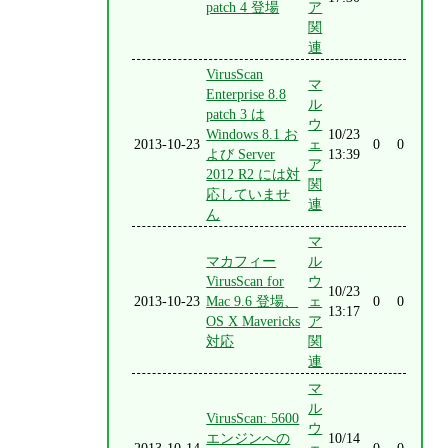
patch 4 登場
ア
関
連
VirusScan
マ
Enterprise 8.8
ル
patch 3 は
ウ
Windows 8.1 お
10/23
2013-10-23
ェ
0
0
よび Server
13:39
ア
2012 R2 には対
関
応していませ
連
ん
マ
マカフィー
ル
VirusScan for
ウ
10/23
2013-10-23
Mac 9.6 登場、
ェ
0
0
13:17
OS X Mavericks
ア
対応
関
連
マ
ル
VirusScan: 5600
ウ
エンジンへの
10/14