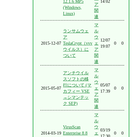
12.1.6 MP5
14:02
ア
(Windows,
関
Linux)
連
マ
ランサムウェ
ル
ア
ウ
12/07
2015-12-07
TeslaCrypt（vvv
ェ
0
0
19:07
ウイルス）に
ア
ついて
関
連
マ
アンチウイル
ル
スソフトの移
ウ
行について (マ
05/07
2015-05-07
ェ
0
0
カフィー VSE
17:39
ア
→シマンテッ
関
ク SEP)
連
マ
ル
VirusScan
ウ
03/19
2014-03-19
Enterprise 8.8
ェ
0
0
17:30