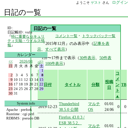
ログイン
ようこそ
ゲスト
さん
日記の一覧
ID :
日記の一覧
日記帳ID : vuln
・
コメント一覧
トラックバック一覧
『
特に重要なセキュリ
ティ欠陥・ウイルス情
『2015年12月』のみ表示中（
記事を表
報
』
示
、
すべて表示
）
カレンダー
1件〜17件まで表示（
30件表示
、
50件表
<<
2026/08
>>
示
、
100件表示
）
日
月
火
水
木
金
土
1
コ
2
3
4
5
6
7
8
メ
9
10
11
12
13
14
15
投稿
16
17
18
19
20
21
22
日付
タイトル
分類
ン
TB
日
23
24
25
26
27
28
29
ト
30
31
▲
System info
Thunderbird
マルチ
01/01
2015-12-23
0
0
38.5.0 公開
OS
24:06
Apache : prefork
Runtime : cgi perl
Firefox 43.0.3 /
RDBMS : pseudo DB
ESR 38.5.2、
マルチ
01/01