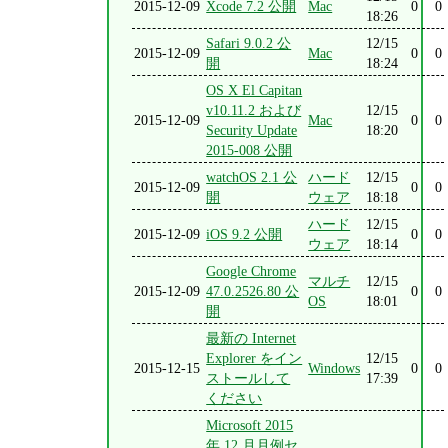
2015-12-09
Xcode 7.2 公開
Mac
0
0
18:26
Safari 9.0.2 公
12/15
2015-12-09
Mac
0
0
開
18:24
OS X El Capitan
v10.11.2 および
12/15
2015-12-09
Mac
0
0
Security Update
18:20
2015-008 公開
watchOS 2.1 公
ハード
12/15
2015-12-09
0
0
開
ウェア
18:18
ハード
12/15
2015-12-09
iOS 9.2 公開
0
0
ウェア
18:14
Google Chrome
マルチ
12/15
2015-12-09
47.0.2526.80 公
0
0
OS
18:01
開
最新の Internet
Explorer をイン
12/15
2015-12-15
Windows
0
0
ストールして
17:39
ください
Microsoft 2015
年 12 月月例セ