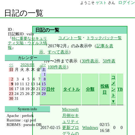
ログイン
ようこそ
ゲスト
さん
日記の一覧
ID :
日記の一覧
日記帳ID : vuln
・
コメント一覧
トラックバック一覧
『
特に重要なセキュリ
ティ欠陥・ウイルス情
『2017年2月』のみ表示中（
記事を表
報
』
示
、
すべて表示
）
カレンダー
1件〜2件まで表示（
30件表示
、
50件表
<<
2026/08
>>
示
、
100件表示
）
日
月
火
水
木
金
土
1
コ
2
3
4
5
6
7
8
メ
9
10
11
12
13
14
15
投稿
16
17
18
19
20
21
22
日付
タイトル
分類
ン
TB
日
23
24
25
26
27
28
29
ト
30
31
▼
System info
Microsoft
月例セキ
Apache : prefork
Runtime : cgi perl
ュリティ
02/15
RDBMS : pseudo DB
2017-02-15
更新プロ
Windows
0
0
16:58
グラムの