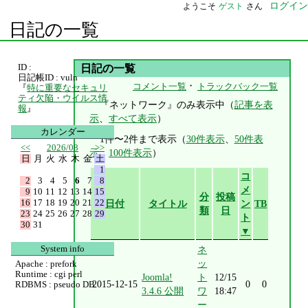
ログイン
ようこそ
ゲスト
さん
日記の一覧
ID :
日記の一覧
日記帳ID : vuln
・
コメント一覧
トラックバック一覧
『
特に重要なセキュリ
ティ欠陥・ウイルス情
『ネットワーク』のみ表示中（
記事を表
報
』
示
、
すべて表示
）
カレンダー
1件〜2件まで表示（
30件表示
、
50件表
<<
2026/08
>>
示
、
100件表示
）
日
月
火
水
木
金
土
1
コ
2
3
4
5
6
7
8
メ
9
10
11
12
13
14
15
分
投稿
16
17
18
19
20
21
22
日付
タイトル
ン
TB
類
日
23
24
25
26
27
28
29
ト
30
31
▼
System info
ネ
ッ
Apache : prefork
Runtime : cgi perl
Joomla!
ト
12/15
2015-12-15
0
0
RDBMS : pseudo DB
3.4.6 公開
ワ
18:47
ー