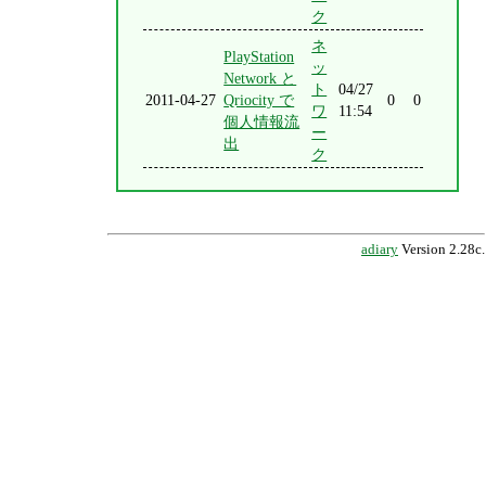
ク
ネ
PlayStation
ッ
Network と
ト
04/27
2011-04-27
Qriocity で
0
0
ワ
11:54
個人情報流
ー
出
ク
adiary
Version 2.28c.