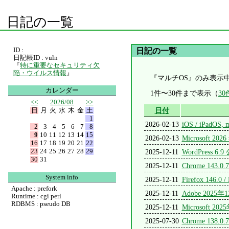
日記の一覧
ID :
日記の一覧
日記帳ID : vuln
『
特に重要なセキュリティ欠
陥・ウイルス情報
』
『マルチOS』のみ表示
カレンダー
1件〜30件まで表示（
3
<<
2026/08
>>
日
月
火
水
木
金
土
日付
1
2026-02-13
iOS / iPadOS
2
3
4
5
6
7
8
9
10
11
12
13
14
15
2026-02-13
Microsoft
16
17
18
19
20
21
22
23
24
25
26
27
28
29
2025-12-11
WordPress 6.
30
31
2025-12-11
Chrome 143.0.
System info
2025-12-11
Firefox 146.0 
Apache : prefork
2025-12-11
Adobe 20
Runtime : cgi perl
RDBMS : pseudo DB
2025-12-11
Microsof
2025-07-30
Chrome 138.0.