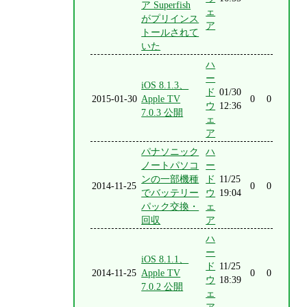
ア Superfish
ェ
がプリインス
ア
トールされて
いた
ハ
ー
iOS 8.1.3、
ド
01/30
2015-01-30
Apple TV
0
0
ウ
12:36
7.0.3 公開
ェ
ア
パナソニック
ハ
ノートパソコ
ー
ンの一部機種
ド
11/25
2014-11-25
0
0
でバッテリー
ウ
19:04
パック交換・
ェ
回収
ア
ハ
ー
iOS 8.1.1、
ド
11/25
2014-11-25
Apple TV
0
0
ウ
18:39
7.0.2 公開
ェ