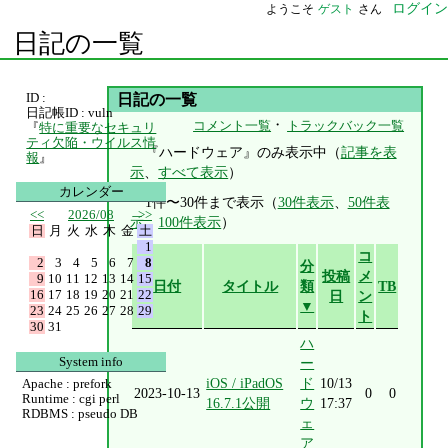
ログイン
ようこそ
ゲスト
さん
日記の一覧
ID :
日記の一覧
日記帳ID : vuln
・
コメント一覧
トラックバック一覧
『
特に重要なセキュリ
ティ欠陥・ウイルス情
『ハードウェア』のみ表示中（
記事を表
報
』
示
、
すべて表示
）
カレンダー
1件〜30件まで表示（
30件表示
、
50件表
<<
2026/08
>>
示
、
100件表示
）
日
月
火
水
木
金
土
1
コ
2
3
4
5
6
7
8
分
投稿
メ
9
10
11
12
13
14
15
日付
タイトル
類
TB
16
17
18
19
20
21
22
日
ン
▼
23
24
25
26
27
28
29
ト
30
31
ハ
System info
ー
iOS / iPadOS
ド
10/13
Apache : prefork
2023-10-13
0
0
Runtime : cgi perl
16.7.1公開
ウ
17:37
RDBMS : pseudo DB
ェ
ア