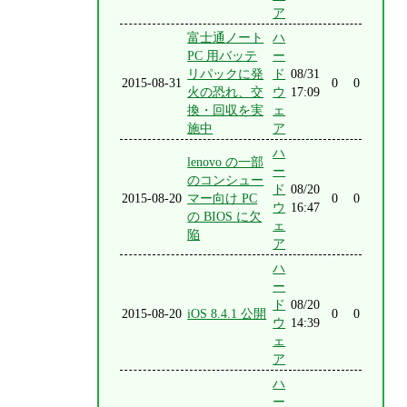
ア
富士通ノート
ハ
PC 用バッテ
ー
リパックに発
ド
08/31
2015-08-31
0
0
火の恐れ、交
ウ
17:09
換・回収を実
ェ
施中
ア
ハ
lenovo の一部
ー
のコンシュー
ド
08/20
2015-08-20
マー向け PC
0
0
ウ
16:47
の BIOS に欠
ェ
陥
ア
ハ
ー
ド
08/20
2015-08-20
iOS 8.4.1 公開
0
0
ウ
14:39
ェ
ア
ハ
ー