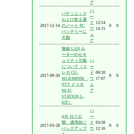
ア
ハ
パナソニック
ー
および富士通
ド
12/14
2017-12-14
のノート PC
0
0
ウ
14:15
バッテリーに
ェ
欠陥
ア
無線 LAN ル
ーターのセキ
ュリティ欠陥
ハ
について（コ
ー
レガ CG-
ド
09/20
2017-09-20
0
0
WLR300NM、
ウ
17:07
NTT ドコモ
ェ
Wi-Fi
ア
STATION L-
02F）
ハ
iOS 10.3 公
ー
開、適用前に
ド
03/28
2017-03-28
0
0
バックアップ
ウ
12:16