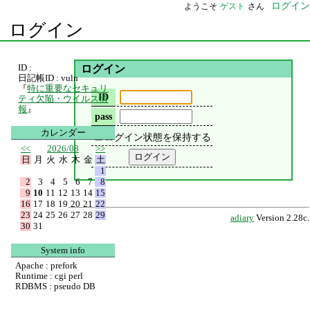
ログイン
ようこそ
ゲスト
さん
ログイン
ID :
ログイン
日記帳ID : vuln
『
特に重要なセキュリ
ID
ティ欠陥・ウイルス情
報
』
pass
カレンダー
ログイン状態を保持する
<<
2026/08
>>
日
月
火
水
木
金
土
1
2
3
4
5
6
7
8
9
10
11
12
13
14
15
16
17
18
19
20
21
22
23
24
25
26
27
28
29
adiary
Version 2.28c.
30
31
System info
Apache : prefork
Runtime : cgi perl
RDBMS : pseudo DB