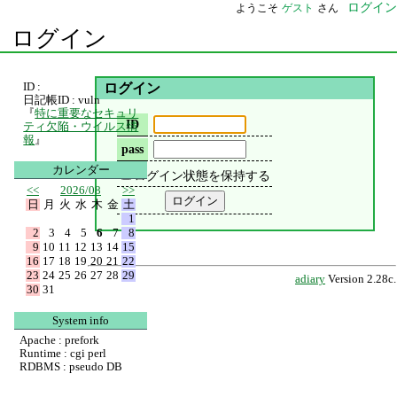
ログイン
ようこそ
ゲスト
さん
ログイン
ID :
ログイン
日記帳ID : vuln
『
特に重要なセキュリ
ID
ティ欠陥・ウイルス情
報
』
pass
カレンダー
ログイン状態を保持する
<<
2026/08
>>
日
月
火
水
木
金
土
1
2
3
4
5
6
7
8
9
10
11
12
13
14
15
16
17
18
19
20
21
22
23
24
25
26
27
28
29
adiary
Version 2.28c.
30
31
System info
Apache : prefork
Runtime : cgi perl
RDBMS : pseudo DB