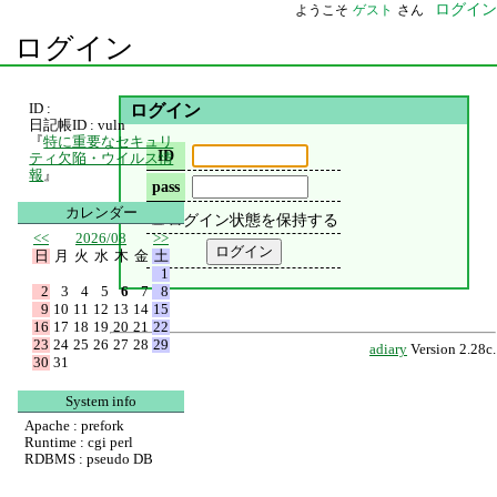
ログイン
ようこそ
ゲスト
さん
ログイン
ID :
ログイン
日記帳ID : vuln
『
特に重要なセキュリ
ID
ティ欠陥・ウイルス情
報
』
pass
カレンダー
ログイン状態を保持する
<<
2026/08
>>
日
月
火
水
木
金
土
1
2
3
4
5
6
7
8
9
10
11
12
13
14
15
16
17
18
19
20
21
22
23
24
25
26
27
28
29
adiary
Version 2.28c.
30
31
System info
Apache : prefork
Runtime : cgi perl
RDBMS : pseudo DB