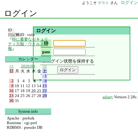
ログイン
ようこそ
ゲスト
さん
ログイン
ID :
ログイン
日記帳ID : vuln
『
特に重要なセキュリ
ID
ティ欠陥・ウイルス情
報
』
pass
カレンダー
ログイン状態を保持する
<<
2026/08
>>
日
月
火
水
木
金
土
1
2
3
4
5
6
7
8
9
10
11
12
13
14
15
16
17
18
19
20
21
22
23
24
25
26
27
28
29
adiary
Version 2.28c.
30
31
System info
Apache : prefork
Runtime : cgi perl
RDBMS : pseudo DB