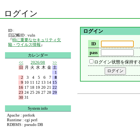
ログイン
ID :
ログイン
日記帳ID : vuln
『
特に重要なセキュリティ欠
ID
陥・ウイルス情報
』
pass
カレンダー
ログイン状態を保持す
<<
2026/08
>>
日
月
火
水
木
金
土
1
2
3
4
5
6
7
8
9
10
11
12
13
14
15
16
17
18
19
20
21
22
23
24
25
26
27
28
29
30
31
System info
Apache : prefork
Runtime : cgi perl
RDBMS : pseudo DB