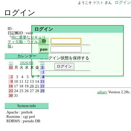
ログイン
ようこそ
ゲスト
さん
ログイン
ID :
ログイン
日記帳ID : vuln
『
特に重要なセキュリ
ID
ティ欠陥・ウイルス情
報
』
pass
カレンダー
ログイン状態を保持する
<<
2026/08
>>
日
月
火
水
木
金
土
1
2
3
4
5
6
7
8
9
10
11
12
13
14
15
16
17
18
19
20
21
22
23
24
25
26
27
28
29
adiary
Version 2.28c.
30
31
System info
Apache : prefork
Runtime : cgi perl
RDBMS : pseudo DB