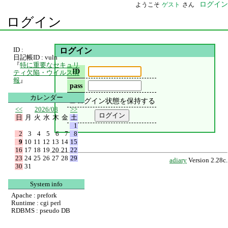
ログイン
ようこそ
ゲスト
さん
ログイン
ID :
ログイン
日記帳ID : vuln
『
特に重要なセキュリ
ID
ティ欠陥・ウイルス情
報
』
pass
カレンダー
ログイン状態を保持する
<<
2026/08
>>
日
月
火
水
木
金
土
1
2
3
4
5
6
7
8
9
10
11
12
13
14
15
16
17
18
19
20
21
22
23
24
25
26
27
28
29
adiary
Version 2.28c.
30
31
System info
Apache : prefork
Runtime : cgi perl
RDBMS : pseudo DB