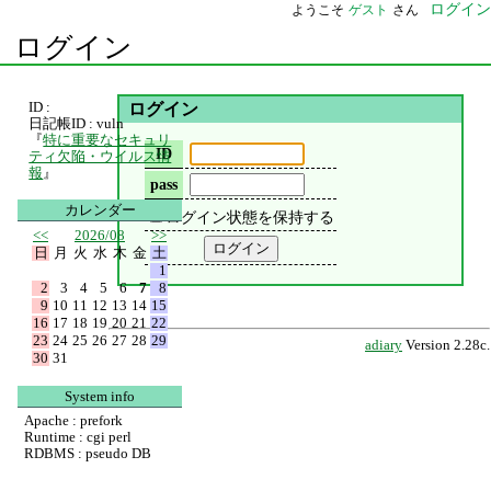
ログイン
ようこそ
ゲスト
さん
ログイン
ID :
ログイン
日記帳ID : vuln
『
特に重要なセキュリ
ID
ティ欠陥・ウイルス情
報
』
pass
カレンダー
ログイン状態を保持する
<<
2026/08
>>
日
月
火
水
木
金
土
1
2
3
4
5
6
7
8
9
10
11
12
13
14
15
16
17
18
19
20
21
22
23
24
25
26
27
28
29
adiary
Version 2.28c.
30
31
System info
Apache : prefork
Runtime : cgi perl
RDBMS : pseudo DB