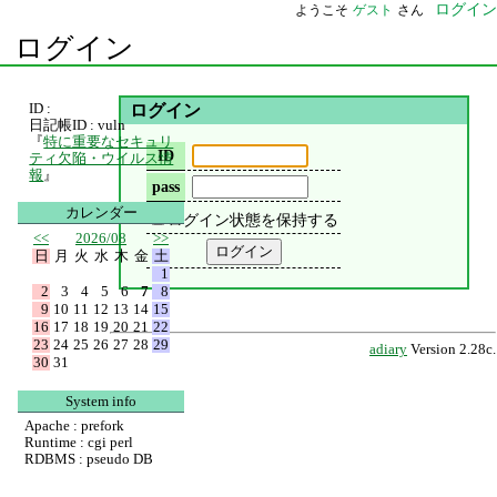
ログイン
ようこそ
ゲスト
さん
ログイン
ID :
ログイン
日記帳ID : vuln
『
特に重要なセキュリ
ID
ティ欠陥・ウイルス情
報
』
pass
カレンダー
ログイン状態を保持する
<<
2026/08
>>
日
月
火
水
木
金
土
1
2
3
4
5
6
7
8
9
10
11
12
13
14
15
16
17
18
19
20
21
22
23
24
25
26
27
28
29
adiary
Version 2.28c.
30
31
System info
Apache : prefork
Runtime : cgi perl
RDBMS : pseudo DB