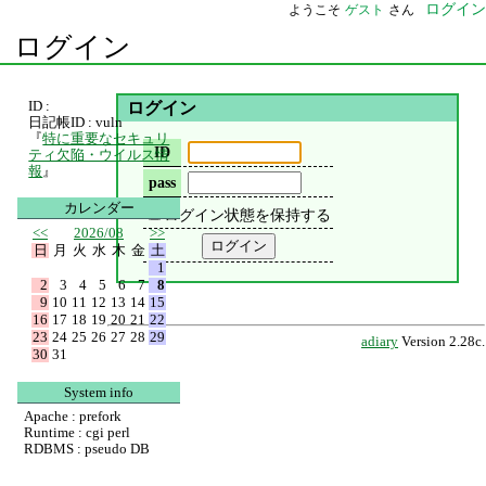
ログイン
ようこそ
ゲスト
さん
ログイン
ID :
ログイン
日記帳ID : vuln
『
特に重要なセキュリ
ID
ティ欠陥・ウイルス情
報
』
pass
カレンダー
ログイン状態を保持する
<<
2026/08
>>
日
月
火
水
木
金
土
1
2
3
4
5
6
7
8
9
10
11
12
13
14
15
16
17
18
19
20
21
22
23
24
25
26
27
28
29
adiary
Version 2.28c.
30
31
System info
Apache : prefork
Runtime : cgi perl
RDBMS : pseudo DB