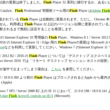
1 系列以前の更新は終了しました。
Flash
Player 32 系列に移行するか、
Catalyst、
Flash
Professional 等開発ツール用の
Flash
Player は
Adobe
Flash
 に内蔵されている
Flash
Player は自動的に更新されます。ただし、Chro
せん。利用者は
Flash
Player が上記のバージョン以降に更新されていることを
新されるまで無効に設定することを推奨します。
2 の Internet Explorer 10 専用版の
Flash
Player、Windows 8.1 / Server 2012
2016 の Internet Explorer 11 / Edge 用の
Flash
Playerの更新は Microso
ces
などを利用して更新してください。Windows 7 のInternet Explorer 
 / 2012 R2 / 2016 の
Flash
Player については「デスクトップ エクス
ows Server 2016 では「リモート デスクトップ セッション ホス
ールが途中で止まってしまう場合は、
こちら
を参照してください。
2 / 18.0.0.360 より前の
Flash
Player はブロックされるとApple から
d
(Apple)
s 7 SP1 / Server 2008 R2 上の IE 11 において、21.0.0.198 / 18.0.0.2
f-date
Flash
ActiveX controls on IE11
(Microsoft)