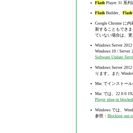
Flash
Player 3
Flash
Builder、
Flash
Google Chrome
新することもできま
ていない場合は、更
Windows Server 201
Windows 10 / Server 
Software Update Servi
Windows Server 2012
ります。また Wind
Mac でインスト
Mac では、22.0.0.19
Player plug-in blocke
Windows では、Window
参照：
Blocking out-o