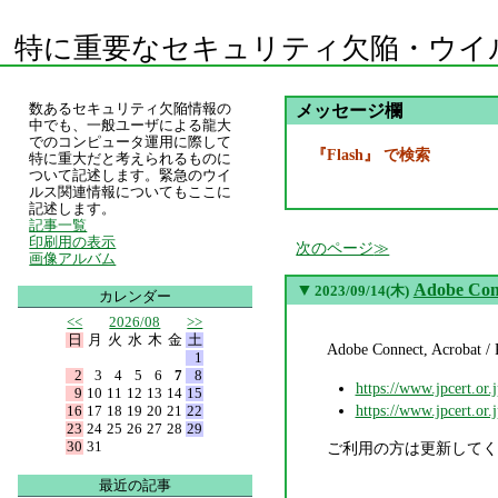
特に重要なセキュリティ欠陥・ウイ
数あるセキュリティ欠陥情報の
メッセージ欄
中でも、一般ユーザによる龍大
でのコンピュータ運用に際して
『Flash』 で検索
特に重大だと考えられるものに
ついて記述します。緊急のウイ
ルス関連情報についてもここに
記述します。
記事一覧
印刷用の表示
次のページ
画像アルバム
▼
Adobe Co
2023/09/14(木)
カレンダー
<<
2026/08
>>
日
月
火
水
木
金
土
Adobe Connect, Acr
1
2
3
4
5
6
7
8
https://www.jpcert.or.
9
10
11
12
13
14
15
https://www.jpcert.or.
16
17
18
19
20
21
22
23
24
25
26
27
28
29
30
31
ご利用の方は更新してくださ
最近の記事