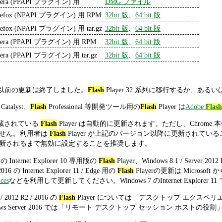
era (PPAPI プラグイン) 用
DMG ファイル
refox (NPAPI プラグイン) 用 RPM
32bit 版
、
64 bit 版
refox (NPAPI プラグイン) 用 tar.gz
32bit 版
、
64 bit 版
era (PPAPI プラグイン) 用 RPM
32bit 版
、
64 bit 版
era (PPAPI プラグイン) 用 tar.gz
32bit 版
、
64 bit 版
1 系列以前の更新は終了しました。
Flash
Player 32 系列に移行するか、
Catalyst、
Flash
Professional 等開発ツール用の
Flash
Player は
Adobe
Flash
 に内蔵されている
Flash
Player は自動的に更新されます。ただし、Chro
せん。利用者は
Flash
Player が上記のバージョン以降に更新されていることを
新されるまで無効に設定することを推奨します。
2 の Internet Explorer 10 専用版の
Flash
Player、Windows 8.1 / Server 2012
2016 の Internet Explorer 11 / Edge 用の
Flash
Playerの更新は Microso
ces
などを利用して更新してください。Windows 7 のInternet Explorer 
 / 2012 R2 / 2016 の
Flash
Player については「デスクトップ エクス
ows Server 2016 では「リモート デスクトップ セッション ホス