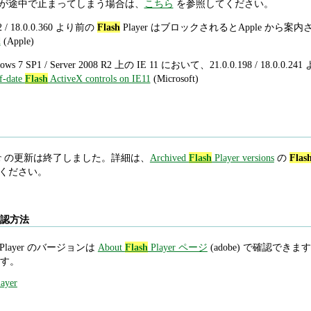
ールが途中で止まってしまう場合は、
こちら
を参照してください。
2 / 18.0.0.360 より前の
Flash
Player はブロックされるとApple から
d
(Apple)
s 7 SP1 / Server 2008 R2 上の IE 11 において、21.0.0.198 / 18.0.0.2
f-date
Flash
ActiveX controls on IE11
(Microsoft)
yer の更新は終了しました。詳細は、
Archived
Flash
Player versions
の
Flas
照してください。
確認方法
Player のバージョンは
About
Flash
Player ページ
(adobe) で確認できます。In
す。
ayer