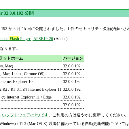
r 32.0.0.192 公開
32.0.0.192 が 5 月 15 日に公開されました。1 件のセキュリティ欠陥が修
 Adobe
Flash
Player | APSB19-26
(Adobe)
なります。
ラットホーム
バージョン
ws, Mac)
32.0.0.192
, Mac, Linux, Chrome OS)
32.0.0.192
nternet Explorer 10
32.0.0.192
2 R2 / RT 8.1 の Internet Explorer 11
32.0.0.192
 の Internet Explorer 11 / Edge
32.0.0.192
32.0.0.192
すいソフトウェアの1つです
。ご利用の方は速やかに更新してください。
1.2 (Windows) / 11.3 (Mac OS X) 以降に備わっている自動更新機能について