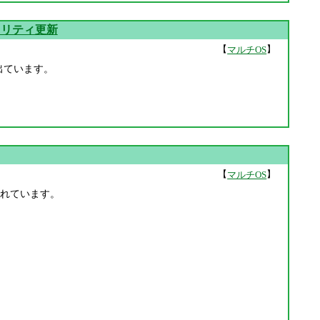
t セキュリティ更新
【
】
マルチOS
0日に出ています。
【
】
マルチOS
修正されています。