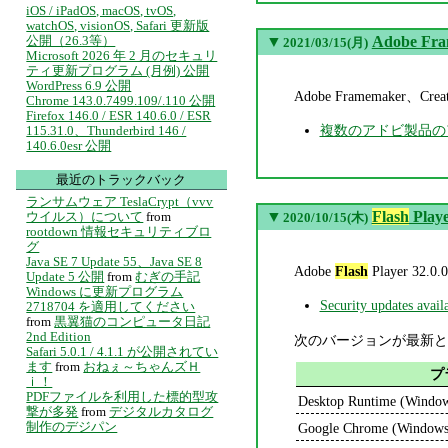
iOS / iPadOS, macOS, tvOS,
watchOS, visionOS, Safari 更新版
公開（26.3等）
▼
Adobe Fr
2021/03/15(月)
Microsoft 2026 年 2 月のセキュリ
ティ更新プログラム (月例) 公開
WordPress 6.9 公開
Adobe Framemaker、C
Chrome 143.0.7499.109/.110 公開
Firefox 146.0 / ESR 140.6.0 / ESR
複数のアドビ製品の
115.31.0、Thunderbird 146 /
140.6.0esr 公開
最近のトラックバック
ランサムウェア TeslaCrypt（vvv
▼
Flash
Playe
ウイルス）について
from
2020/10/15(木)
rootdown 情報セキュリティブロ
グ
Java SE 7 Update 55、Java SE 8
Adobe
Flash
Player 
Update 5 公開
from
むぎの手記
Windows に更新プログラム
Security updates avai
2718704 を適用してください
from
黒翼猫のコンピュータ日記
2nd Edition
次のバージョンが最新と
Safari 5.0.1 / 4.1.1 が公開されてい
ます
from
おねぇ～ちゃんズＨ
プ
ｉ！
PDFファイルを利用した標的型攻
Desktop Runtime (Windo
撃が多発
from
デジタルカタログ
制作のデジパン
Google Chrome (Windows