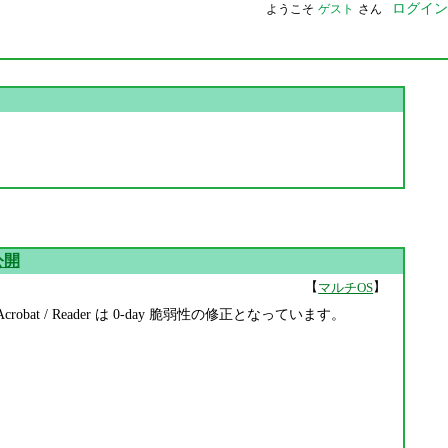
ログイン
ようこそ
ゲスト
さん
正公開
【
】
マルチOS
た。Acrobat / Reader は 0-day 脆弱性の修正となっています。