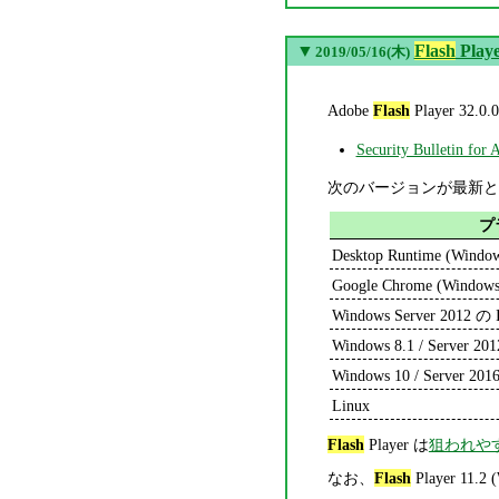
▼
Flash
Playe
2019/05/16(木)
Adobe
Flash
Player 
Security Bulletin for
次のバージョンが最新と
プ
Desktop Runtime (Windo
Google Chrome (Windows
Windows Server 2012 の I
Windows 8.1 / Server 201
Windows 10 / Server 2016
Linux
Flash
Player は
狙われや
なお、
Flash
Player 1